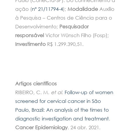
Paulo (ConeCta-SP): Do conhecimento à
ação (
nº 21/11794-4
);
Modalidade
Auxílio
à Pesquisa – Centros de Ciência para o
Desenvolvimento;
Pesquisador
responsável
Victor Wünsch Filho (Fosp);
Investimento
R$ 1.299.390,51.
Artigos científicos
RIBEIRO, C. M.
et al
.
Follow-up of women
screened for cervical cancer in São
Paulo, Brazil: An analysis of the times to
diagnostic investigation and treatment
.
Cancer Epidemiology
. 24 abr. 2021.