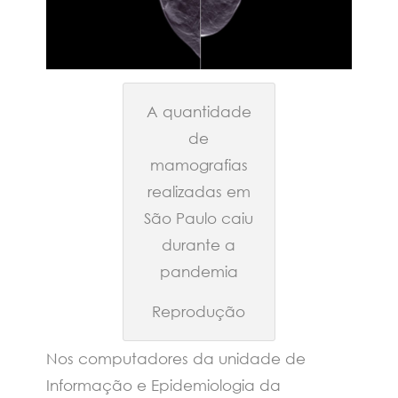
A quantidade
de
mamografias
realizadas em
São Paulo caiu
durante a
pandemia
Reprodução
Nos computadores da unidade de
Informação e Epidemiologia da